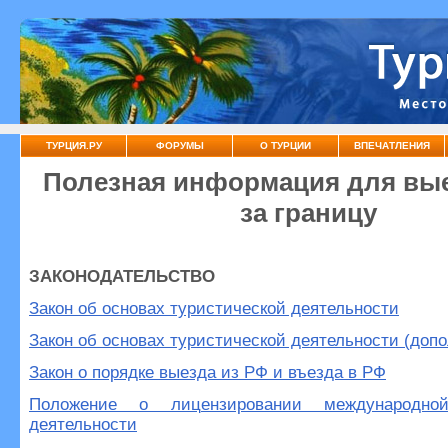
ТУРЦИЯ.РУ
ФОРУМЫ
О ТУРЦИИ
ВПЕЧАТЛЕНИЯ
Полезная информация для в
за границу
ЗАКОНОДАТЕЛЬСТВО
Закон об основах туристической деятельности
Закон об основах туристической деятельности (доп
Закон о порядке выезда из РФ и въезда в РФ
Положение о лицензировании международной
деятельности