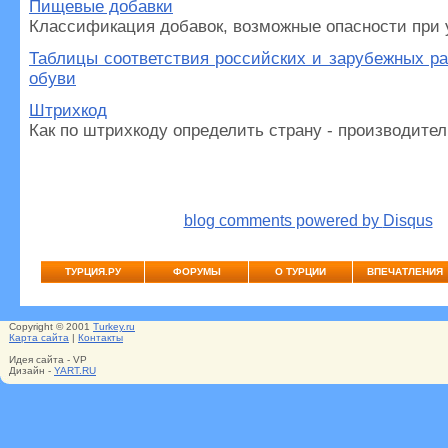
Пищевые добавки
Классификация добавок, возможные опасности при у
Таблицы соответствия российских и зарубежных р
обуви
Штрихкод
Как по штрихкоду определить страну - производитель
blog comments powered by
Disqus
ТУРЦИЯ.РУ
ФОРУМЫ
О ТУРЦИИ
ВПЕЧАТЛЕНИЯ
Copyright © 2001
Turkey.ru
Карта сайта
|
Контакты
Идея сайта - VP
Дизайн -
YART.RU